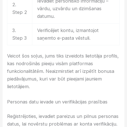
Ievadiet personisko informāciju –
2.
vārdu, uzvārdu un dzimšanas
Step 2
datumu.
3.
Verificējiet kontu, izmantojot
Step 3
saņemto e-pasta vēstuli.
Veicot šos soļus, jums tiks izveidots lietotāja profils,
kas nodrošinās pieeju visām platformas
funkcionalitātēm. Neaizmirstiet arī izpētīt bonusa
piedāvājumus, kuri var būt pieejami jauniem
lietotājiem.
Personas datu ievade un verifikācijas prasības
Reģistrējoties, ievadiet pareizus un pilnus personas
datus, lai novērstu problēmas ar konta verifikāciju.