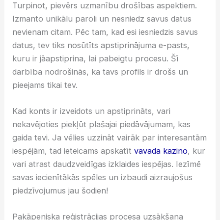
Turpinot, pievērs uzmanību drošības aspektiem.
Izmanto unikālu paroli un nesniedz savus datus
nevienam citam. Pēc tam, kad esi iesniedzis savus
datus, tev tiks nosūtīts apstiprinājuma e-pasts,
kuru ir jāapstiprina, lai pabeigtu procesu. Šī
darbība nodrošinās, ka tavs profils ir drošs un
pieejams tikai tev.
Kad konts ir izveidots un apstiprināts, vari
nekavējoties piekļūt plašajai piedāvājumam, kas
gaida tevi. Ja vēlies uzzināt vairāk par interesantām
iespējām, tad ieteicams apskatīt
vavada kazino
, kur
vari atrast daudzveidīgas izklaides iespējas. Iezīmē
savas iecienītākās spēles un izbaudi aizraujošus
piedzīvojumus jau šodien!
Pakāpeniska reģistrācijas procesa uzsākšana