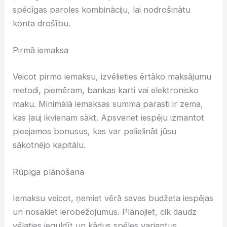
spēcīgas paroles kombināciju, lai nodrošinātu
konta drošību.
Pirmā iemaksa
Veicot pirmo iemaksu, izvēlieties ērtāko maksājumu
metodi, piemēram, bankas karti vai elektronisko
maku. Minimālā iemaksas summa parasti ir zema,
kas ļauj ikvienam sākt. Apsveriet iespēju izmantot
pieejamos bonusus, kas var palielināt jūsu
sākotnējo kapitālu.
Rūpīga plānošana
Iemaksu veicot, ņemiet vērā savas budžeta iespējas
un nosakiet ierobežojumus. Plānojiet, cik daudz
vēlaties ieguldīt un kādus spēles variantus