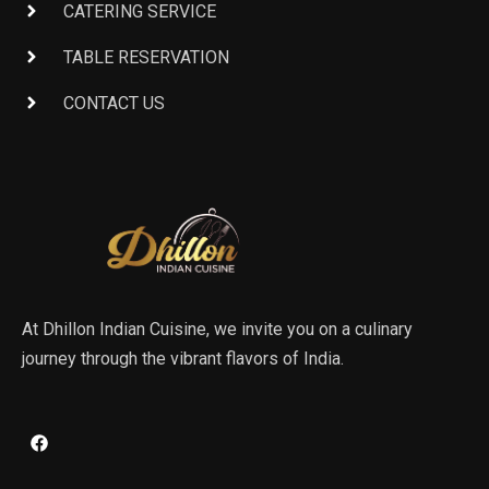
CATERING SERVICE
TABLE RESERVATION
CONTACT US
At Dhillon Indian Cuisine, we invite you on a culinary
journey through the vibrant flavors of India.
F
a
c
e