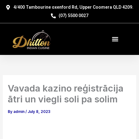
Skip
4/400 Tambourine oxenford Rd, Upper Coomera QLD 4209.
to
(07) 5500 0027
content
Menu
Vavada kazino reģistrācija
ātri un viegli soli pa solim
By
admin
/
July 8, 2023